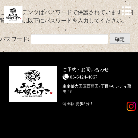
Skip
このコンテンツはパスワードで保護されています。閲
to
覧するには以下にパスワードを入力してください。
content
パスワード:
ご予約・お問い合わせ
03-6424-4067
東京都大田区西蒲田7丁目4-6 シティ蒲
田 3F
蒲田駅 徒歩3分！